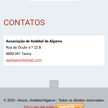
CONTATOS
Associação de Andebol do Algarve
Rua do Óculo n.º 22 B
8800-341 Tavira
aaalgarv
e@gmail.
com
© 2010 - Assoc. Andebol Algarve - Todos os direitos reservados.
Crie o seu site grátis