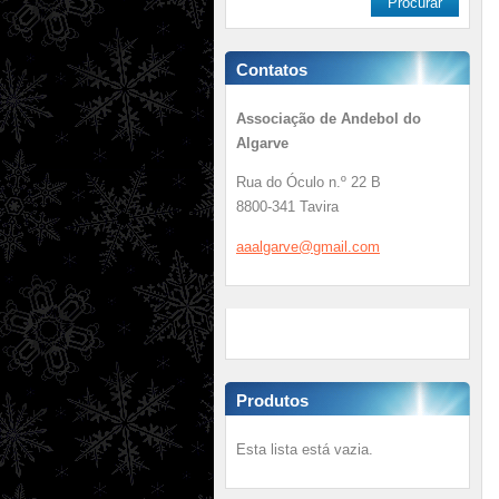
Contatos
Associação de Andebol do
Algarve
Rua do Óculo n.º 22 B
8800-341 Tavira
aaalgarv
e@gmail.
com
Produtos
Esta lista está vazia.