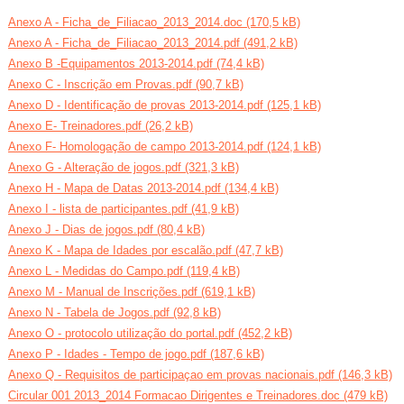
Anexo A - Ficha_de_Filiacao_2013_2014.doc (170,5 kB)
Anexo A - Ficha_de_Filiacao_2013_2014.pdf (491,2 kB)
Anexo B -Equipamentos 2013-2014.pdf (74,4 kB)
Anexo C - Inscrição em Provas.pdf (90,7 kB)
Anexo D - Identificação de provas 2013-2014.pdf (125,1 kB)
Anexo E- Treinadores.pdf (26,2 kB)
Anexo F- Homologação de campo 2013-2014.pdf (124,1 kB)
Anexo G - Alteração de jogos.pdf (321,3 kB)
Anexo H - Mapa de Datas 2013-2014.pdf (134,4 kB)
Anexo I - lista de participantes.pdf (41,9 kB)
Anexo J - Dias de jogos.pdf (80,4 kB)
Anexo K - Mapa de Idades por escalão.pdf (47,7 kB)
Anexo L - Medidas do Campo.pdf (119,4 kB)
Anexo M - Manual de Inscrições.pdf (619,1 kB)
Anexo N - Tabela de Jogos.pdf (92,8 kB)
Anexo O - protocolo utilização do portal.pdf (452,2 kB)
Anexo P - Idades - Tempo de jogo.pdf (187,6 kB)
Anexo Q - Requisitos de participaçao em provas nacionais.pdf (146,3 kB)
Circular 001 2013_2014 Formacao Dirigentes e Treinadores.doc (479 kB)