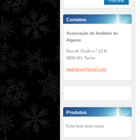
Contatos
Associação de Andebol do
Algarve
Rua do Óculo n.º 22 B
8800-341 Tavira
aaalgarv
e@gmail.
com
Produtos
Esta lista está vazia.