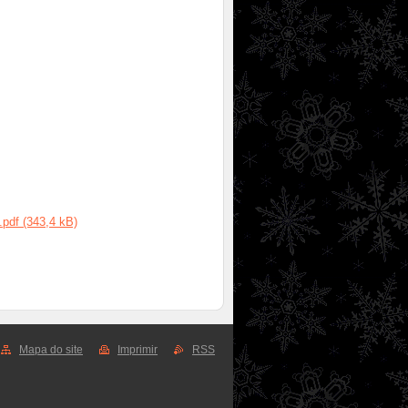
.pdf (343,4 kB)
Mapa do site
Imprimir
RSS