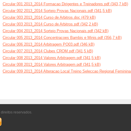
Circular 001 2013_2014 Formacao Dirigentes e Treinadores.pdf (343,7 kB)
Circular 002 2013_2014 Sorteio Provas Nacionais.pdf (341,5 kB)
Circular 003 2013_2014 Curso de Arbitros.doc (479 kB)
Circular 003 2013_2014 Curso de Arbitros.pdf (342,2 kB)
Circular 004 2013_2014 Sorteio Provas Nacionais.pdf (342 kB)
Circular 005 2013_2014 Concentracoes Bambis e Minis.pdf (356,7 kB)
Circular 006 2013_2014 Arbitragem PO03.pdf (346 kB)
Circular 007 2013_2014 Clubes CROM.pdf (341,5 kB)
Circular 008 2013_2014 Valores Arbitragem.pdf (341,5 kB)
Circular 008 2013_2014 Valores Arbitragem.pdf (341,5 kB)
Circular 009 2013_2014 Alteracao Local Treino Seleccao Regional Feminina
 direitos reservados.