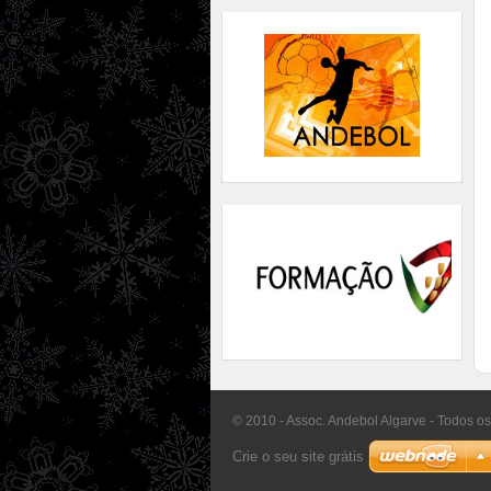
© 2010 - Assoc. Andebol Algarve - Todos os
Crie o seu site grátis