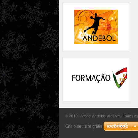
© 2010 - Assoc. Andebol Algarve - Todos os
Crie o seu site grátis