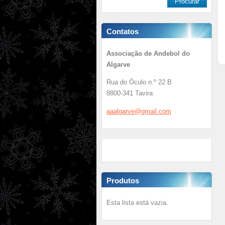
Contatos
Associação de Andebol do
Algarve
Rua do Óculo n.º 22 B
8800-341 Tavira
aaalgarv
e@gmail.
com
Produtos
Esta lista está vazia.