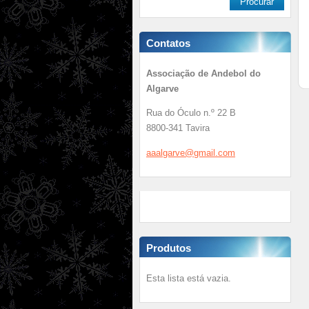
Contatos
Associação de Andebol do
Algarve
Rua do Óculo n.º 22 B
8800-341 Tavira
aaalgarv
e@gmail.
com
Produtos
Esta lista está vazia.