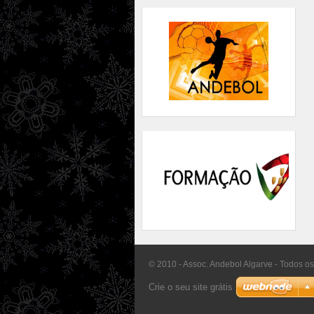
© 2010 - Assoc. Andebol Algarve - Todos os
Crie o seu site grátis