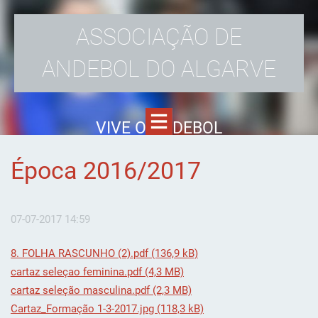
ASSOCIAÇÃO DE
ANDEBOL DO ALGARVE
VIVE O ANDEBOL
Época 2016/2017
07-07-2017 14:59
8. FOLHA RASCUNHO (2).pdf (136,9 kB)
cartaz seleçao feminina.pdf (4,3 MB)
cartaz seleção masculina.pdf (2,3 MB)
Cartaz_Formação 1-3-2017.jpg (118,3 kB)