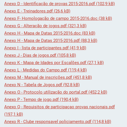
Anexo D - Identificação de provas 2015-2016.pdf (102,9 kB)
Anexo E - Treinadores.pdf (26,6 kB)
Anexo F- Homologação de campo 2015-2016.doc (38 kB)
Anexo G - Alteração de jogos.pdf (321,3 kB)
Anexo H - Mapa de Datas 2015-2016.doc (83 kB)
Anexo H - Mapa de Datas 2015-2016.pdf (88,3 kB)
Anexo I - lista de participantes.pdf (41,9 kB)
Anexo J - Dias de jogos.pdf (105,8 kB)
Anexo K - Mapa de Idades por Escalões.pdf (27,1 kB)
Anexo L - Medidas do Campo.pdf (119,4 kB)
Anexo M - Manual de inscrições.pdf (451,8 kB)
Anexo N - Tabela de Jogos.pdf (92,8 kB)
Anexo O - Protocolo utilização do portal.pdf (452,2 kB)
Anexo P - Tempo de jogo.pdf (190,4 kB)
Anexo Q - Requisitos de participaçao provas nacionais.pdf
(197,1 kB)
Anexo R - Clube responsavel policiamento.pdf (114,8 kB)