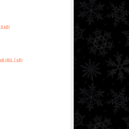
,9 kB)
df (401,7 kB)