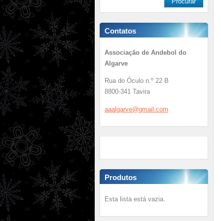
Contatos
Associação de Andebol do
Algarve
Rua do Óculo n.º 22 B
8800-341 Tavira
aaalgarv
e@gmail.
com
Produtos
Esta lista está vazia.