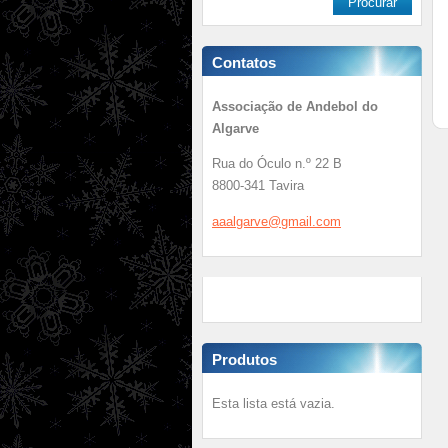
Contatos
Associação de Andebol do
Algarve
Rua do Óculo n.º 22 B
8800-341 Tavira
aaalgarv
e@gmail.
com
Produtos
Esta lista está vazia.