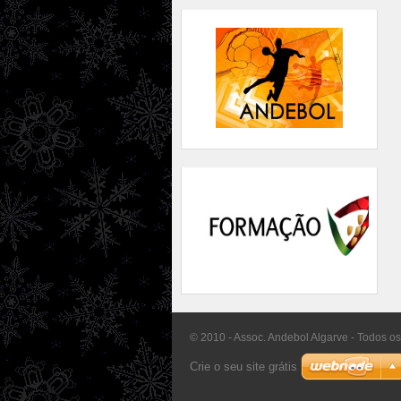
© 2010 - Assoc. Andebol Algarve - Todos os
Crie o seu site grátis