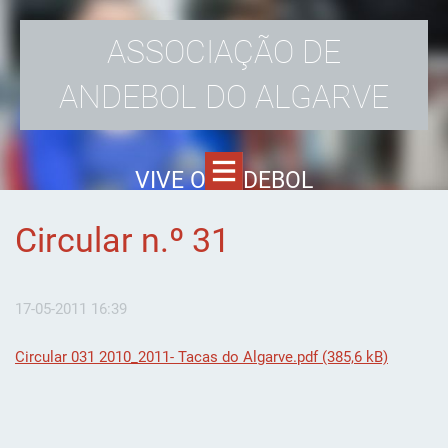
ASSOCIAÇÃO DE
ANDEBOL DO ALGARVE
VIVE O ANDEBOL
Circular n.º 31
17-05-2011 16:39
Circular 031 2010_2011- Tacas do Algarve.pdf (385,6 kB)