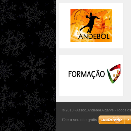
© 2010 - Assoc. Andebol Algarve - Todos os
Crie o seu site grátis