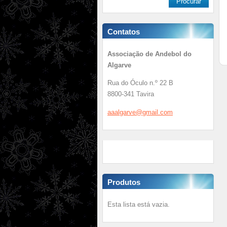
Contatos
Associação de Andebol do
Algarve
Rua do Óculo n.º 22 B
8800-341 Tavira
aaalgarv
e@gmail.
com
Produtos
Esta lista está vazia.