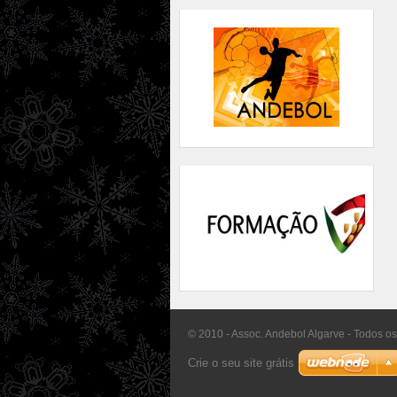
© 2010 - Assoc. Andebol Algarve - Todos os
Crie o seu site grátis