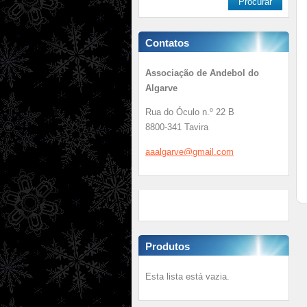
Contatos
Associação de Andebol do
Algarve
Rua do Óculo n.º 22 B
8800-341 Tavira
aaalgarv
e@gmail.
com
Produtos
Esta lista está vazia.