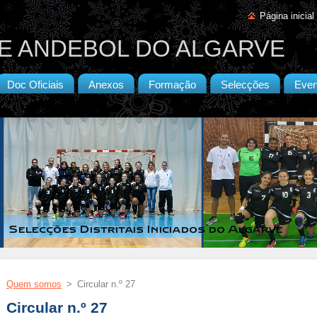
Página inicial
E ANDEBOL DO ALGARVE
Doc Oficiais
Anexos
Formação
Selecções
Even
Quem somos
>
Circular n.º 27
Circular n.º 27